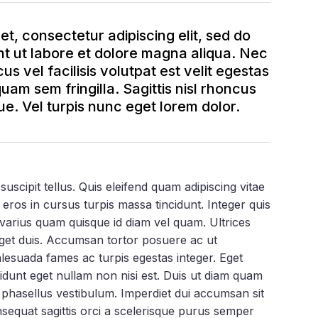
t, consectetur adipiscing elit, sed do
t ut labore et dolore magna aliqua. Nec
us vel facilisis volutpat est velit egestas
quam sem fringilla. Sagittis nisl rhoncus
e. Vel turpis nunc eget lorem dolor.
scipit tellus. Quis eleifend quam adipiscing vitae
s eros in cursus turpis massa tincidunt. Integer quis
s varius quam quisque id diam vel quam. Ultrices
eget duis. Accumsan tortor posuere ac ut
esuada fames ac turpis egestas integer. Eget
cidunt eget nullam non nisi est. Duis ut diam quam
m phasellus vestibulum. Imperdiet dui accumsan sit
nsequat sagittis orci a scelerisque purus semper