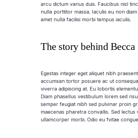
arcu dictum varius duis. Faucibus nisl tin
nulla porttitor massa. Iaculis eu non dia
amet nulla facilisi morbi tempus iaculis.
The story behind Becca
Egestas integer eget aliquet nibh praesent 
accumsan tortor posuere ac ut consequat 
viverra adipiscing at. Eu lobortis elemen
Diam phasellus vestibulum lorem sed risus 
semper feugiat nibh sed pulvinar proin g
maecenas pharetra convallis. Sed lectus v
ullamcorper morbi. Odio eu fvitae congu