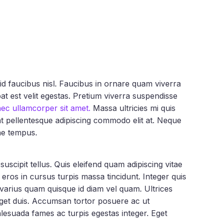
id faucibus nisl. Faucibus in ornare quam viverra
utpat est velit egestas. Pretium viverra suspendisse
nec ullamcorper sit amet.
Massa ultricies mi quis
at pellentesque adipiscing commodo elit at. Neque
ae tempus.
scipit tellus. Quis eleifend quam adipiscing vitae
s eros in cursus turpis massa tincidunt. Integer quis
s varius quam quisque id diam vel quam. Ultrices
eget duis. Accumsan tortor posuere ac ut
esuada fames ac turpis egestas integer. Eget