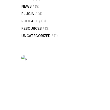
NEWS
(9)
PLUGIN
(4)
PODCAST
(3)
RESOURCES
(3)
UNCATEGORIZED
(1)
Up to 40% Off
All Coursers
Read more