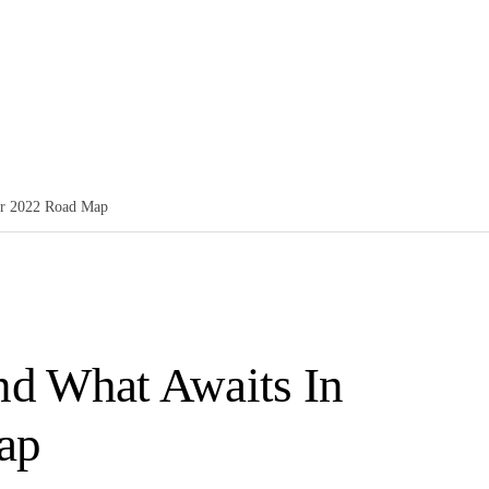
Home
Sobre Nós
Serviços
Contactos
Consultoria em Venture Capital
Análise e Due Diligence
ur 2022 Road Map
Captação de Investimento
Gestão Estratégica de Crescimen
nd What Awaits In
ap