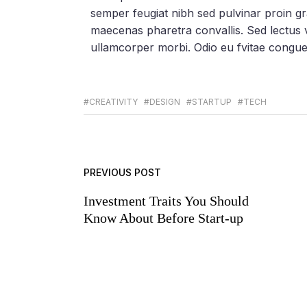
semper feugiat nibh sed pulvinar proin g
maecenas pharetra convallis. Sed lectus v
ullamcorper morbi. Odio eu fvitae congu
#CREATIVITY
#DESIGN
#STARTUP
#TECH
PREVIOUS POST
Investment Traits You Should
Know About Before Start-up